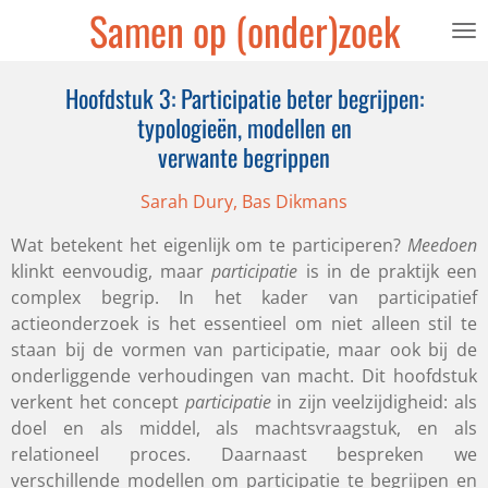
Samen op (onder)zoek
Ga
direct
naar
Hoofdstuk 3: Participatie beter begrijpen:
de
typologieën, modellen en
hoofdinhoud
verwante begrippen
Sarah Dury, Bas Dikmans
Wat betekent het eigenlijk om te participeren?
Meedoen
klinkt eenvoudig, maar
participatie
is in de praktijk een
complex begrip. In het kader van participatief
actieonderzoek is het essentieel om niet alleen stil te
staan bij de vormen van participatie, maar ook bij de
onderliggende verhoudingen van macht. Dit hoofdstuk
verkent het concept
participatie
in zijn veelzijdigheid: als
doel en als middel, als machtsvraagstuk, en als
relationeel proces. Daarnaast bespreken we
verschillende modellen om participatie te begrijpen en