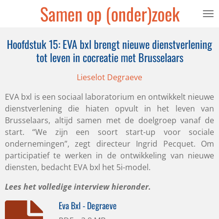
Samen op (onder)zoek
Ga
direct
naar
Hoofdstuk 15: EVA bxl brengt nieuwe dienstverlening
de
tot leven in cocreatie met Brusselaars
hoofdinhoud
Lieselot Degraeve
EVA bxl is een sociaal laboratorium en ontwikkelt nieuwe
dienstverlening die hiaten opvult in het leven van
Brusselaars, altijd samen met de doelgroep vanaf de
start. “We zijn een soort start-up voor sociale
ondernemingen”, zegt directeur Ingrid Pecquet. Om
participatief te werken in de ontwikkeling van nieuwe
diensten, bedacht EVA bxl het 5i-model.
Lees het volledige interview hieronder.
Eva Bxl - Degraeve